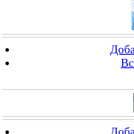
Доба
Вс
Баннеры 88х31
Доба