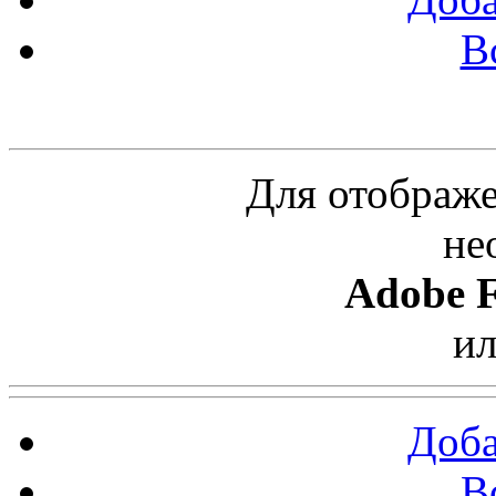
В
Облако ссылок
Для отображе
не
Adobe F
и
Доба
В