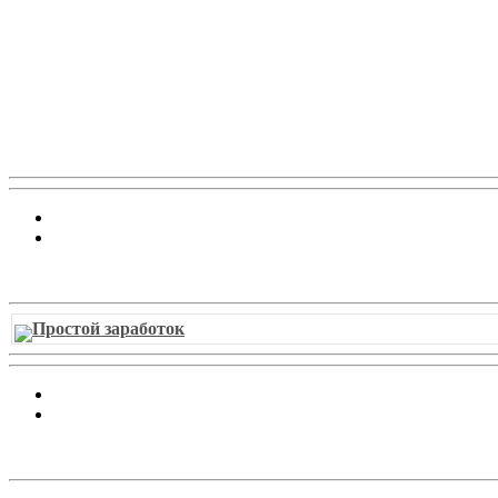
Витрина ссылок
Простой заработок
Облако ссылок