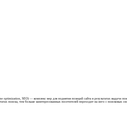
ngine optimization, SEO) — комплекс мер для поднятия позиций сайта в результатах выдачи 
татах поиска, тем больше заинтересованных посетителей переходит на него с поисковых си