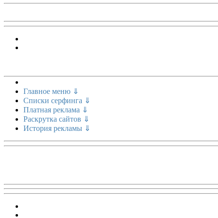
Меню сайта
Главное меню ⇓
Списки серфинга ⇓
Платная реклама ⇓
Раскрутка сайтов ⇓
История рекламы ⇓
Топ 5 сайтов