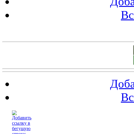
Доба
Вс
Баннеры 88х31
Доба
Вс