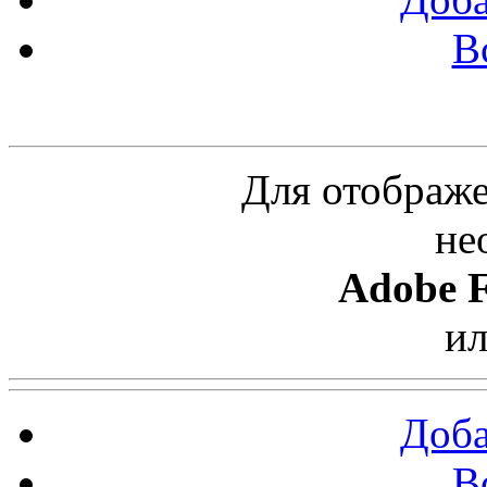
В
Облако ссылок
Для отображе
не
Adobe F
и
Доба
В