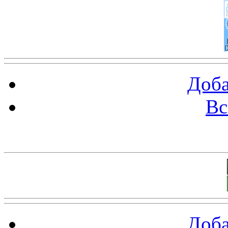
Доба
Вс
Баннеры 88х31
Доба