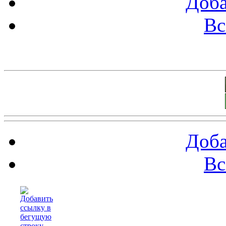
Доба
Вс
Баннеры 88х31
Доба
Вс