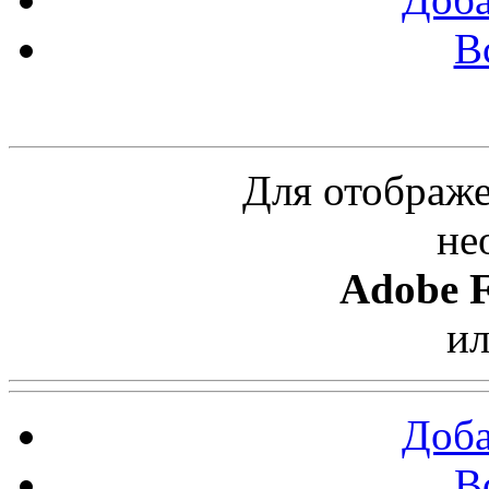
В
Облако ссылок
Для отображе
не
Adobe F
и
Доба
В