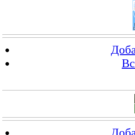
Доба
Вс
Баннеры 88х31
Доба