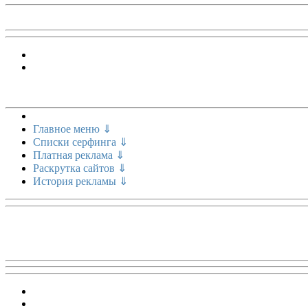
Меню сайта
Главное меню ⇓
Списки серфинга ⇓
Платная реклама ⇓
Раскрутка сайтов ⇓
История рекламы ⇓
Топ 5 сайтов