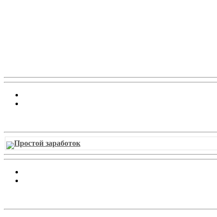
Витрина ссылок
Простой заработок
Облако ссылок