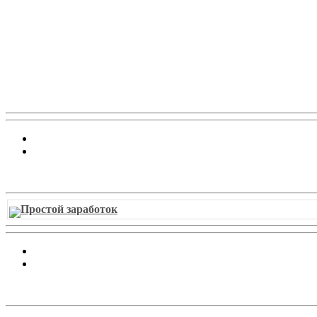
Витрина ссылок
Простой заработок
Облако ссылок