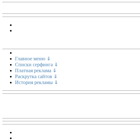
Меню сайта
Главное меню ⇓
Списки серфинга ⇓
Платная реклама ⇓
Раскрутка сайтов ⇓
История рекламы ⇓
Топ 5 сайтов