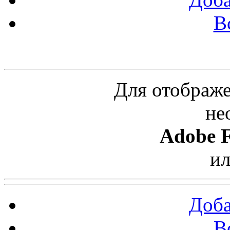
В
Облако ссылок
Для отображе
не
Adobe F
и
Доба
В