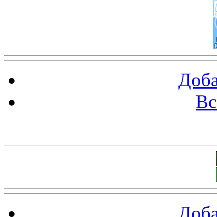
Доба
Вс
Баннеры 88х31
Доба