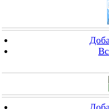
Доба
Вс
Баннеры 88х31
Доба