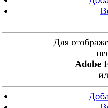
В
Облако ссылок
Для отображе
не
Adobe F
и
Доба
В