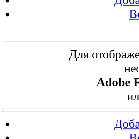
В
Облако ссылок
Для отображе
не
Adobe F
и
Доба
В