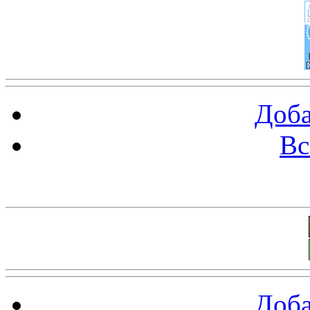
Доба
Вс
Баннеры 88х31
Доба