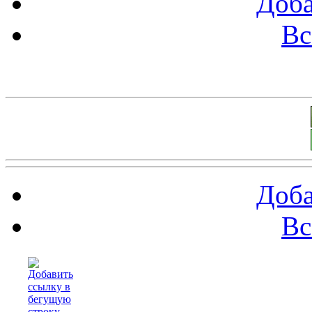
Доба
Вс
Баннеры 88х31
Доба
Вс