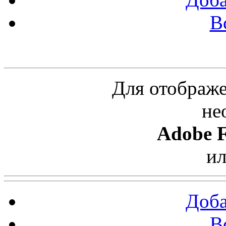
В
Облако ссылок
Для отображе
не
Adobe F
и
Доба
В