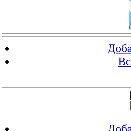
Доба
Вс
Баннеры 88х31
Доба