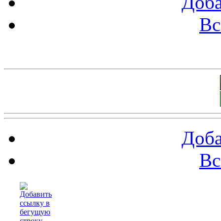
Доба
Вс
Баннеры 88х31
Доба
Вс