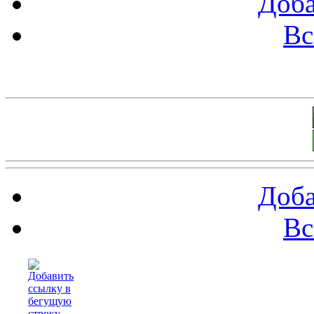
Доба
Вс
Баннеры 88х31
Доба
Вс