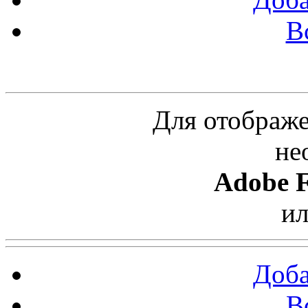
В
Облако ссылок
Для отображе
не
Adobe F
и
Доба
В