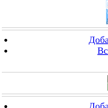
Доба
Вс
Баннеры 88х31
Доба